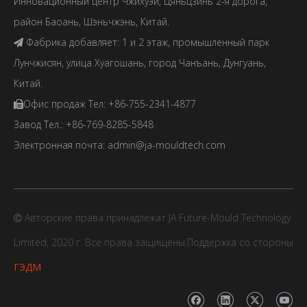
Инновационный центр Чжихуэй, Цяньцзинь 2-я дорога,
район Баоань, Шэньчжэнь, Китай.
Фабрика добавляет: 1 и 2 этаж, промышленный парк

Лунчжисян, улица Хуагошань, город Чанъань, Дунгуань,
Китай.
Офис продаж Тел: +86-755-2341-4877

Завод Тел.: +86-769-8285-5848
Электронная почта:
admin@ja-mouldtech.com
Авторские права принадлежат JA Future-Mould Technology

Limited, 2020 г. Все права защищены.Поддержка со стороны
ГЭДМ