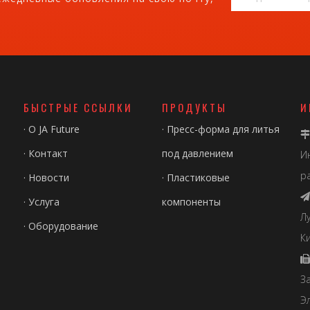
БЫСТРЫЕ ССЫЛКИ
ПРОДУКТЫ
И
·
О JA Future
·
Пресс-форма для литья

·
Контакт
под давлением
И
р
·
Новости
·
Пластиковые

·
Услуга
компоненты
Л
·
Оборудование
Ки

З
Э