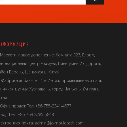
НФОРМАЦИЯ
Маркетинговое дополнение: Комната 323, Блок А,
нновационный центр Чжихуэй, Цяньцзинь 2-я дорога,
айон Баоань, Шэньчжэнь, Китай.
Фабрика добавляет: 1 и 2 этаж, промышленный парк
унчжисян, улица Хуагошань, город Чанъань, Дунгуань,
тай.
Офис продаж Тел: +86-755-2341-4877
авод Тел.: +86-769-8285-5848
лектронная почта:
admin@ja-mouldtech.com