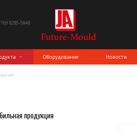
 769 8285-5848
одукта
Оборудование
Новости
дукция
бильная продукция