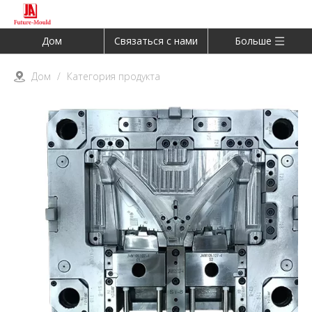
Дом
Связаться с нами
Больше
Дом
/
Категория продукта