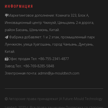
ИНФОРМАЦИЯ
Маркетинговое дополнение: Комната 323, Блок А,

Инновационный центр Чжихуэй, Цяньцзинь 2-я дорога,
район Баоань, Шэньчжэнь, Китай.
Фабрика добавляет: 1 и 2 этаж, промышленный парк

Лунчжисян, улица Хуагошань, город Чанъань, Дунгуань,
Китай.
Офис продаж Тел: +86-755-2341-4877

Завод Тел.: +86-769-8285-5848
Электронная почта:
admin@ja-mouldtech.com
Авторские права принадлежат JA Future-Mould Technology

Limited, 2020 г. Все права защищены.Поддержка со стороны