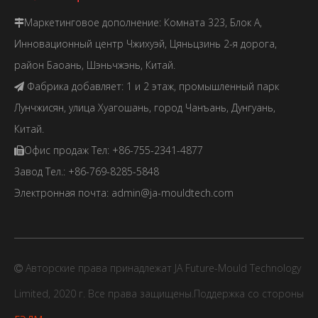
Маркетинговое дополнение: Комната 323, Блок А,

Инновационный центр Чжихуэй, Цяньцзинь 2-я дорога,
район Баоань, Шэньчжэнь, Китай.
Фабрика добавляет: 1 и 2 этаж, промышленный парк

Лунчжисян, улица Хуагошань, город Чанъань, Дунгуань,
Китай.
Офис продаж Тел: +86-755-2341-4877

Завод Тел.: +86-769-8285-5848
Электронная почта:
admin@ja-mouldtech.com
Авторские права принадлежат JA Future-Mould Technology

Limited, 2020 г. Все права защищены.Поддержка со стороны