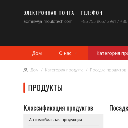
ЭЛЕКТРОННАЯ ПОЧТА
ТЕЛЕФОН
admin@ja-mouldtech.com
+86 755 8667 2991 / +86
Дом
О нас
Категория пр
Дом
/
Категория продукта
/
Посадка продуктов
ПРОДУКТЫ
Классификация продуктов
Посадк
Автомобильная продукция