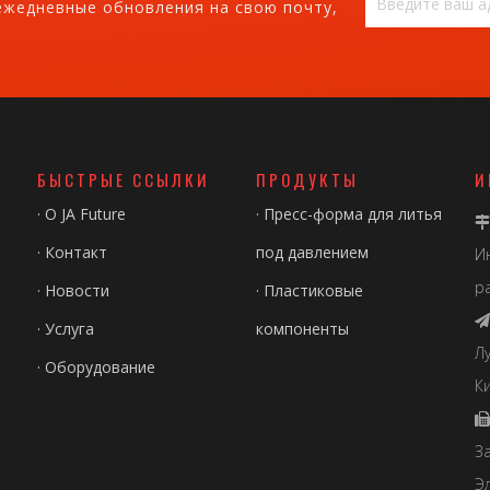
ежедневные обновления на свою почту,
БЫСТРЫЕ ССЫЛКИ
ПРОДУКТЫ
И
·
О JA Future
·
Пресс-форма для литья

·
Контакт
под давлением
И
р
·
Новости
·
Пластиковые

·
Услуга
компоненты
Л
·
Оборудование
Ки

З
Э