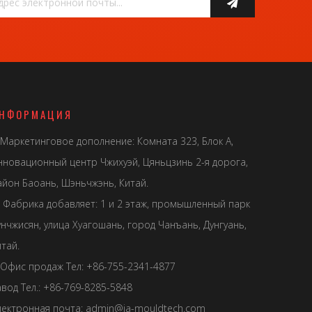
НФОРМАЦИЯ
Маркетинговое дополнение: Комната 323, Блок А,
нновационный центр Чжихуэй, Цяньцзинь 2-я дорога,
айон Баоань, Шэньчжэнь, Китай.
Фабрика добавляет: 1 и 2 этаж, промышленный парк
унчжисян, улица Хуагошань, город Чанъань, Дунгуань,
тай.
Офис продаж Тел: +86-755-2341-4877
авод Тел.: +86-769-8285-5848
лектронная почта:
admin@ja-mouldtech.com