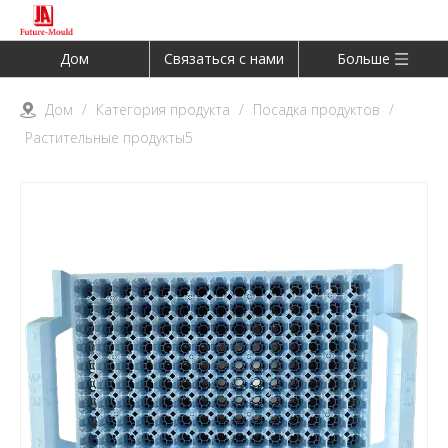
Дом
Связаться с нами
Больше
Дом
/
Категория продукта
/
Посадка продуктов
/
Растительные продукты5