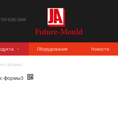
 769 8285-5848
одукта
Оборудование
Новости
ресс-формы3
сс-формы3