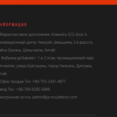
НФОРМАЦИЯ
Маркетинговое дополнение: Комната 323, Блок А,
нновационный центр Чжихуэй, Цяньцзинь 2-я дорога,
айон Баоань, Шэньчжэнь, Китай.
Фабрика добавляет: 1 и 2 этаж, промышленный парк
унчжисян, улица Хуагошань, город Чанъань, Дунгуань,
тай.
Офис продаж Тел: +86-755-2341-4877
авод Тел.: +86-769-8285-5848
лектронная почта:
admin@ja-mouldtech.com