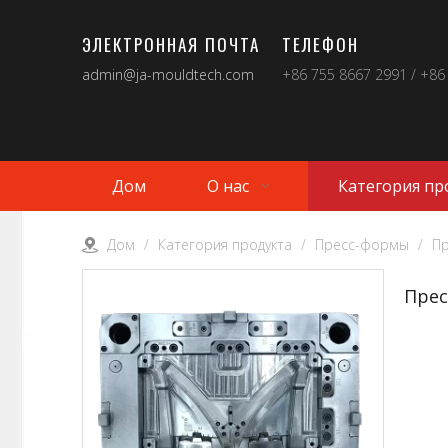
ЭЛЕКТРОННАЯ ПОЧТА
ТЕЛЕФОН
admin@ja-mouldtech.com
+86 755 8667 2991 / +86
Дом
О нас
Категория пр
Дом
/
Категория продукта
/
Пресс-формы
/
П
Пре