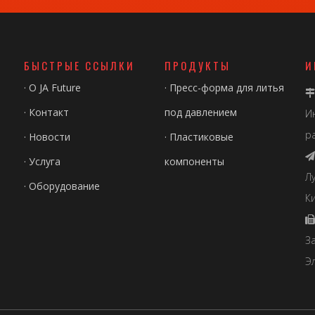
БЫСТРЫЕ ССЫЛКИ
ПРОДУКТЫ
И
·
О JA Future
·
Пресс-форма для литья

·
Контакт
под давлением
И
р
·
Новости
·
Пластиковые

·
Услуга
компоненты
Л
·
Оборудование
Ки

З
Э