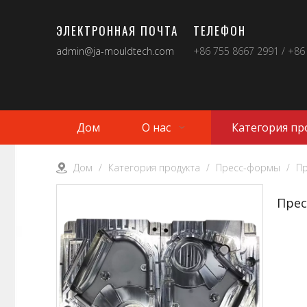
ЭЛЕКТРОННАЯ ПОЧТА
ТЕЛЕФОН
admin@ja-mouldtech.com
+86 755 8667 2991 / +86
Дом
О нас
Категория пр
Дом
/
Категория продукта
/
Пресс-формы
/
П
Пре