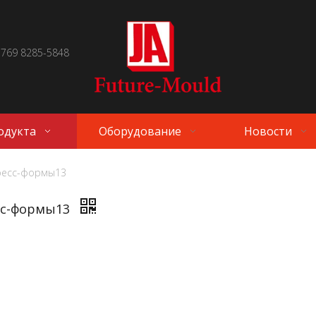
 769 8285-5848
одукта
Оборудование
Новости
ресс-формы13
сс-формы13