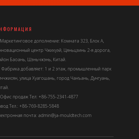
НФОРМАЦИЯ
Маркетинговое дополнение: Комната 323, Блок А,
нновационный центр Чжихуэй, Цяньцзинь 2-я дорога,
айон Баоань, Шэньчжэнь, Китай.
Фабрика добавляет: 1 и 2 этаж, промышленный парк
унчжисян, улица Хуагошань, город Чанъань, Дунгуань,
тай.
Офис продаж Тел: +86-755-2341-4877
авод Тел.: +86-769-8285-5848
лектронная почта:
admin@ja-mouldtech.com