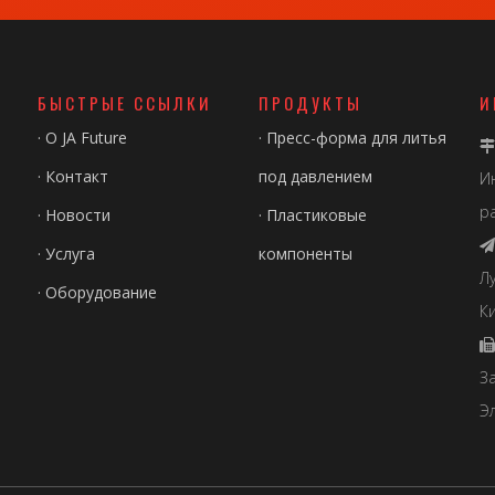
БЫСТРЫЕ ССЫЛКИ
ПРОДУКТЫ
И
·
О JA Future
·
Пресс-форма для литья

·
Контакт
под давлением
И
р
·
Новости
·
Пластиковые

·
Услуга
компоненты
Л
·
Оборудование
Ки

З
Э