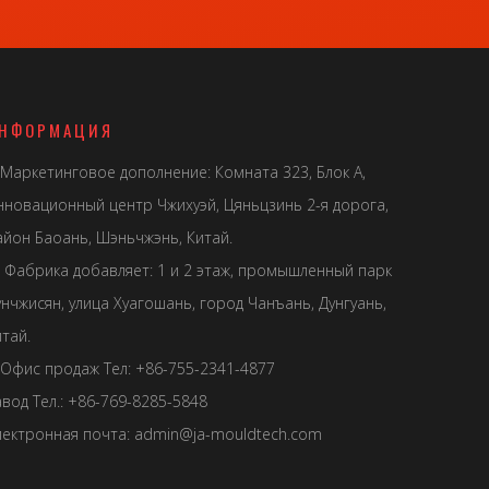
НФОРМАЦИЯ
Маркетинговое дополнение: Комната 323, Блок А,
нновационный центр Чжихуэй, Цяньцзинь 2-я дорога,
айон Баоань, Шэньчжэнь, Китай.
Фабрика добавляет: 1 и 2 этаж, промышленный парк
унчжисян, улица Хуагошань, город Чанъань, Дунгуань,
тай.
Офис продаж Тел: +86-755-2341-4877
авод Тел.: +86-769-8285-5848
лектронная почта:
admin@ja-mouldtech.com