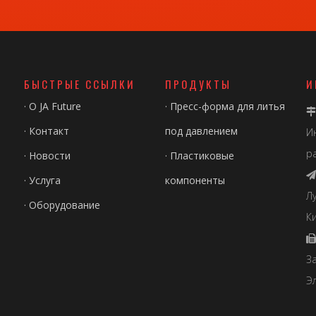
БЫСТРЫЕ ССЫЛКИ
ПРОДУКТЫ
И
·
О JA Future
·
Пресс-форма для литья

·
Контакт
под давлением
И
р
·
Новости
·
Пластиковые

·
Услуга
компоненты
Л
·
Оборудование
Ки

З
Э