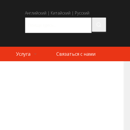
Английский
|
Китайский
|
Русский
Услуга
Связаться с нами