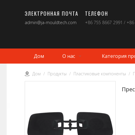
ЭЛЕКТРОННАЯ ПОЧТА
ТЕЛЕФОН
admin@ja-mouldtech.com
+86 755 8667 2991 / +86
Дом
О нас
Категория пр
Дом
/
Продукты
/
Пластиковые компоненты
/
Прес