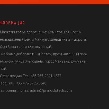
НФОРМАЦИЯ
Маркетинговое дополнение: Комната 323, Блок А,
нновационный центр Чжихуэй, Цяньцзинь 2-я дорога,
айон Баоань, Шэньчжэнь, Китай.
Фабрика добавляет: 1 и 2 этаж, промышленный парк
унчжисян, улица Хуагошань, город Чанъань, Дунгуань,
тай.
Офис продаж Тел: +86-755-2341-4877
авод Тел.: +86-769-8285-5848
лектронная почта:
admin@ja-mouldtech.com