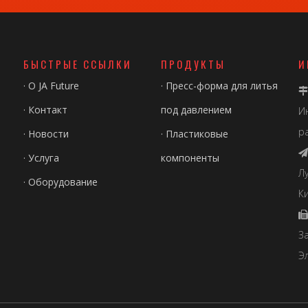
БЫСТРЫЕ ССЫЛКИ
ПРОДУКТЫ
И
·
О JA Future
·
Пресс-форма для литья

·
Контакт
под давлением
И
р
·
Новости
·
Пластиковые

·
Услуга
компоненты
Л
·
Оборудование
Ки

З
Э