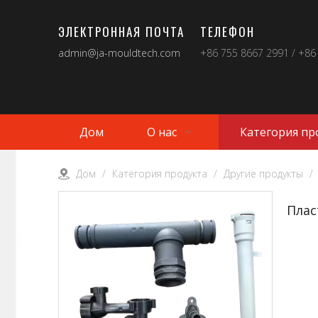
ЭЛЕКТРОННАЯ ПОЧТА
ТЕЛЕФОН
admin@ja-mouldtech.com
+86 755 8667 2991 / +86
Дом
О нас
Категория пр
Дом
/
Категория продукта
/
Другие продукты
/
Плас