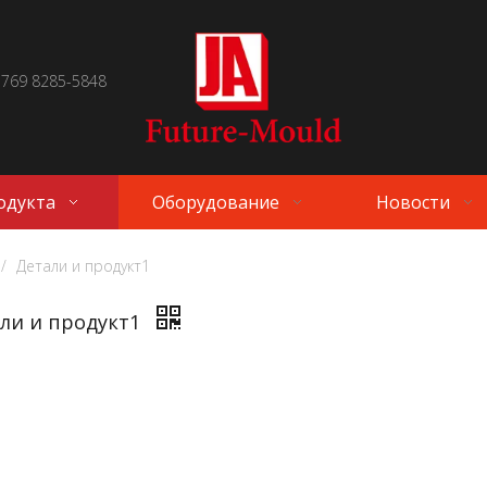
 769 8285-5848
одукта
Оборудование
Новости
/
Детали и продукт1
ли и продукт1