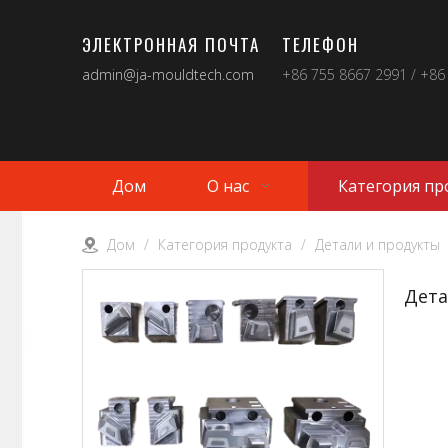
ЭЛЕКТРОННАЯ ПОЧТА
ТЕЛЕФОН
admin@ja-mouldtech.com
+86 755 8667 2991 / +86
Дом
О нас
Категория пр
Дом
/
Категория продукта
/
Детали и продукты
Дета