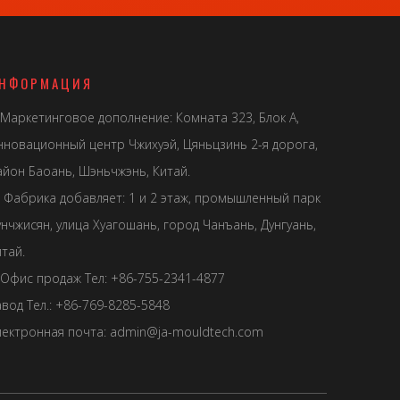
НФОРМАЦИЯ
Маркетинговое дополнение: Комната 323, Блок А,
нновационный центр Чжихуэй, Цяньцзинь 2-я дорога,
айон Баоань, Шэньчжэнь, Китай.
Фабрика добавляет: 1 и 2 этаж, промышленный парк
унчжисян, улица Хуагошань, город Чанъань, Дунгуань,
тай.
Офис продаж Тел: +86-755-2341-4877
авод Тел.: +86-769-8285-5848
лектронная почта:
admin@ja-mouldtech.com