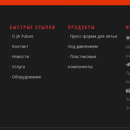
БЫСТРЫЕ ССЫЛКИ
ПРОДУКТЫ
И
·
О JA Future
·
Пресс-форма для литья

·
Контакт
под давлением
И
р
·
Новости
·
Пластиковые

·
Услуга
компоненты
Л
·
Оборудование
Ки

З
Э