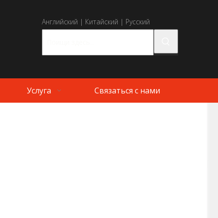
Английский
|
Китайский
|
Русский
Услуга
Связаться с нами